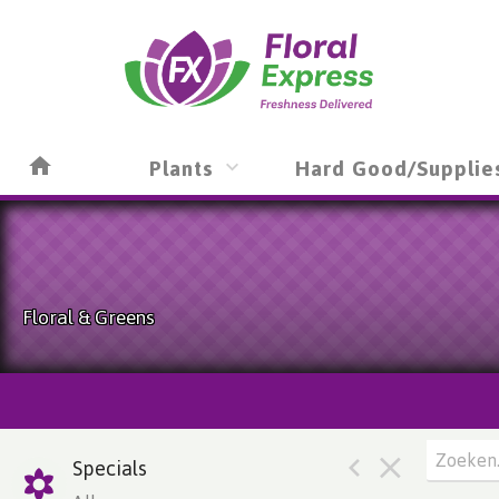
Plants
Hard Good/Supplie
Floral & Greens
Specials