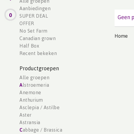
Alle groepen
Aanbiedingen
0
SUPER DEAL
Geen p
OFFER
No Set Farm
Home
Canadian grown
Half Box
Recent bekeken
Productgroepen
Alle groepen
A
lstroemeria
Anemone
Anthurium
Asclepia / Astilbe
Aster
Astransia
C
abbage / Brassica