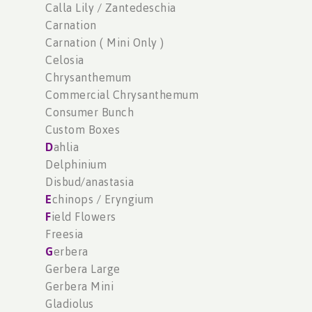
Calla Lily / Zantedeschia
Carnation
Carnation ( Mini Only )
Celosia
Chrysanthemum
Commercial Chrysanthemum
Consumer Bunch
Custom Boxes
D
ahlia
Delphinium
Disbud/anastasia
E
chinops / Eryngium
F
ield Flowers
Freesia
G
erbera
Gerbera Large
Gerbera Mini
Gladiolus