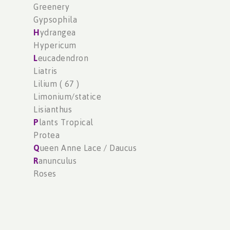
Greenery
Gypsophila
H
ydrangea
Hypericum
L
eucadendron
Liatris
Lilium ( 67 )
Limonium/statice
Lisianthus
P
lants Tropical
Protea
Q
ueen Anne Lace / Daucus
R
anunculus
Roses
Roses ( Red Only )
S
cabiosa
Snapdragon
Spray Roses