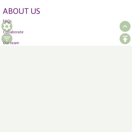
ABOUT US
FAQs
Collaborate
Our team
Ordering
How to order Weekly offer
LinkedIn