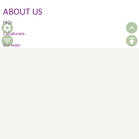
ABOUT US
FAQs
Collaborate
Our team
Ordering
How to order Weekly offer
LinkedIn