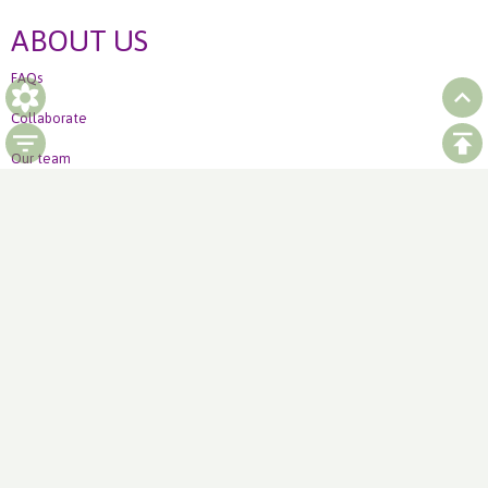
ABOUT US
FAQs
Collaborate
Our team
Ordering
How to order Weekly offer
LinkedIn