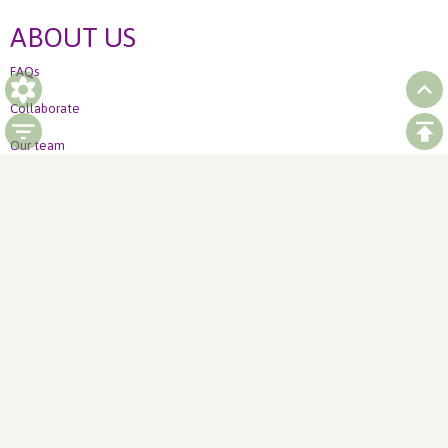
ABOUT US
FAQs
Collaborate
Our team
Ordering
How to order Weekly offer
LinkedIn