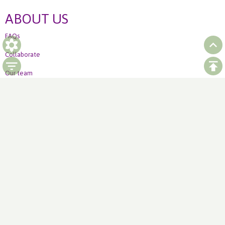
ABOUT US
FAQs
Collaborate
Our team
Ordering
How to order Weekly offer
LinkedIn