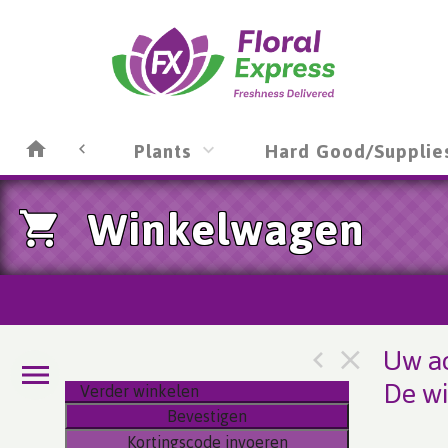
Plants
Hard Good/Supplie
Winkelwagen
Uw ac
De wi
Verder winkelen
Bevestigen
Kortingscode invoeren