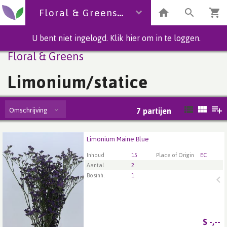
Floral & Greens
U bent niet ingelogd. Klik hier om in te loggen.
Floral & Greens
Limonium/statice
Omschrijving
7
partijen
Limonium Maine Blue
Limonium Maine Blue
U moet ingelogd zijn om te kunnen kopen.
Klik hier
Inhoud
15
Place of Origin
EC
om in te loggen.
Aantal
2
Bosinh.
1
$
-,--