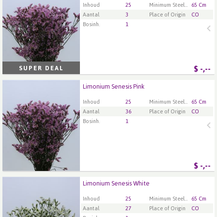
U moet ingelogd zijn om te kunnen kopen.
Klik hier
Inhoud
25
Minimum Steellengte
65 Cm
om in te loggen.
Aantal
3
Place of Origin
CO
Bosinh.
1
$
-,--
SUPER DEAL
Limonium Senesis Pink
Limonium Senesis Pink
U moet ingelogd zijn om te kunnen kopen.
Klik hier
Inhoud
25
Minimum Steellengte
65 Cm
om in te loggen.
Aantal
36
Place of Origin
CO
Bosinh.
1
$
-,--
Limonium Senesis White
Limonium Senesis White
U moet ingelogd zijn om te kunnen kopen.
Klik hier
Inhoud
25
Minimum Steellengte
65 Cm
om in te loggen.
Aantal
27
Place of Origin
CO