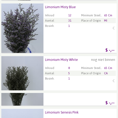
Limonium Misty Blue
Limonium Misty Blue
U moet ingelogd zijn om te kunnen kopen.
Klik hier
Inhoud
12
Minimum Steellengte
65 Cm
om in te loggen.
Aantal
31
Place of Origin
MI
Bosinh.
1
$
-,--
Limonium Misty White
nog niet binnen
Limonium Misty White
U moet ingelogd zijn om te kunnen kopen.
Klik hier
Inhoud
8
Minimum Steellengte
65 Cm
om in te loggen.
Aantal
5
Place of Origin
CA
Bosinh.
1
$
-,--
Limonium Senesis Pink
Limonium Senesis Pink