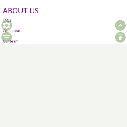
ABOUT US
FAQs
Collaborate
Our team
Ordering
How to order Weekly offer
LinkedIn