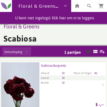
Floral & Greens
U bent niet ingelogd. Klik hier om in te loggen.
Floral & Greens
Scabiosa
Omschrijving
1
partijen
Scabiosa Burgundy
Scabiosa Burgundy
U moet ingelogd zijn om te kunnen kopen.
Klik hier
Inhoud
50
Place of Origin
NL
om in te loggen.
Aantal
10
Bosinh.
10
$
-,--