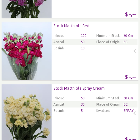
$
-,--
Stock Matthiola Red
Stock Matthiola Red
U moet ingelogd zijn om te kunnen kopen.
Klik hier
Inhoud
100
Minimum Steellengte
60 Cm
om in te loggen.
Aantal
50
Place of Origin
EC
Bosinh.
10
$
-,--
Stock Matthiola Spray Cream
Stock Matthiola Spray Cream
U moet ingelogd zijn om te kunnen kopen.
Klik hier
Inhoud
50
Minimum Steellengte
60 Cm
om in te loggen.
Aantal
30
Place of Origin
EC
Bosinh.
5
Kwaliteit
SPRAY
$
-,--