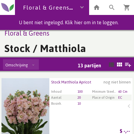
Floral & Greens
U bent niet ingelogd. Klik hier om in te loggen.
Floral & Greens
Stock / Matthiola
Omschrijving
13
partijen
Stock Matthiola Apricot
nog niet binnen
Stock Matthiola Apricot
U moet ingelogd zijn om te kunnen kopen.
Klik hier
Inhoud
100
Minimum Steellengte
60 Cm
om in te loggen.
Aantal
20
Place of Origin
EC
Bosinh.
10
$
-,--