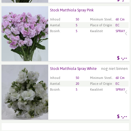
Stock Matthiola Spray Pink
Stock Matthiola Spray Pink
U moet ingelogd zijn om te kunnen kopen.
Klik hier
Inhoud
50
Minimum Steellengte
60 Cm
om in te loggen.
Aantal
5
Place of Origin
EC
Bosinh.
5
Kwaliteit
SPRAY
$
-,--
Stock Matthiola Spray White
nog niet binnen
Stock Matthiola Spray White
U moet ingelogd zijn om te kunnen kopen.
Klik hier
Inhoud
50
Minimum Steellengte
60 Cm
om in te loggen.
Aantal
20
Place of Origin
EC
Bosinh.
5
Kwaliteit
SPRAY
$
-,--