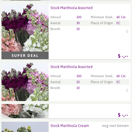
Stock Matthiola Assorted
Stock Matthiola Assorted
U moet ingelogd zijn om te kunnen kopen.
Klik hier
Inhoud
100
Minimum Steellengte
60 Cm
om in te loggen.
Aantal
30
Place of Origin
EC
Bosinh.
10
$
-,--
SUPER DEAL
Stock Matthiola Assorted
Stock Matthiola Assorted
U moet ingelogd zijn om te kunnen kopen.
Klik hier
Inhoud
100
Minimum Steellengte
60 Cm
om in te loggen.
Aantal
10
Place of Origin
EC
Bosinh.
10
$
-,--
Stock Matthiola Cream
nog niet binnen
Stock Matthiola Cream