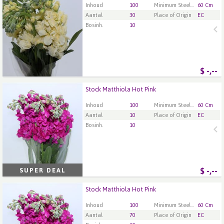
U moet ingelogd zijn om te kunnen kopen.
Klik hier
Inhoud
100
Minimum Steellengte
60 Cm
om in te loggen.
Aantal
30
Place of Origin
EC
Bosinh.
10
$
-,--
Stock Matthiola Hot Pink
Stock Matthiola Hot Pink
U moet ingelogd zijn om te kunnen kopen.
Klik hier
Inhoud
100
Minimum Steellengte
60 Cm
om in te loggen.
Aantal
10
Place of Origin
EC
Bosinh.
10
$
-,--
SUPER DEAL
Stock Matthiola Hot Pink
Stock Matthiola Hot Pink
U moet ingelogd zijn om te kunnen kopen.
Klik hier
Inhoud
100
Minimum Steellengte
60 Cm
om in te loggen.
Aantal
70
Place of Origin
EC