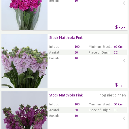
Bosinh.
10
$
-,--
Stock Matthiola Pink
Stock Matthiola Pink
U moet ingelogd zijn om te kunnen kopen.
Klik hier
Inhoud
100
Minimum Steellengte
60 Cm
om in te loggen.
Aantal
30
Place of Origin
EC
Bosinh.
10
$
-,--
Stock Matthiola Pink
nog niet binnen
Stock Matthiola Pink
U moet ingelogd zijn om te kunnen kopen.
Klik hier
Inhoud
100
Minimum Steellengte
60 Cm
om in te loggen.
Aantal
60
Place of Origin
EC
Bosinh.
10