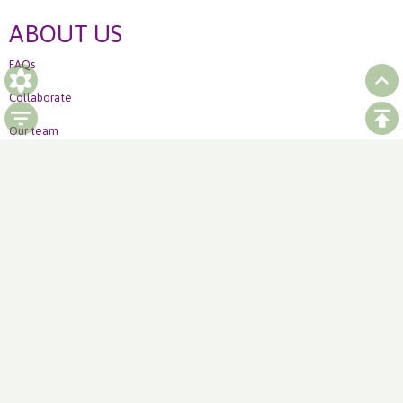
ABOUT US
FAQs
Collaborate
Our team
Ordering
How to order Weekly offer
LinkedIn