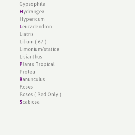
Gypsophila
H
ydrangea
Hypericum
L
eucadendron
Liatris
Lilium ( 67 )
Limonium/statice
Lisianthus
P
lants Tropical
Protea
R
anunculus
Roses
Roses ( Red Only )
S
cabiosa
Snapdragon
Spray Roses
Stock / Matthiola
Sunflowers / Helianthus