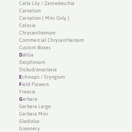
Calla Lily / Zantedeschia
Carnation
Carnation ( Mini Only )
Celosia
Chrysanthemum
Commercial Chrysanthemum
Custom Boxes
D
ahlia
Delphinium
Disbud/anastasia
E
chinops / Eryngium
F
ield Flowers
Freesia
G
erbera
Gerbera Large
Gerbera Mini
Gladiolus
Greenery