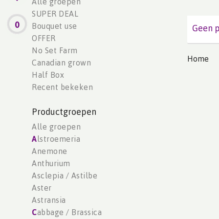
Alle groepen
SUPER DEAL
0
Bouquet use
Geen p
OFFER
No Set Farm
Home
Canadian grown
Half Box
Recent bekeken
Productgroepen
Alle groepen
A
lstroemeria
Anemone
Anthurium
Asclepia / Astilbe
Aster
Astransia
C
abbage / Brassica